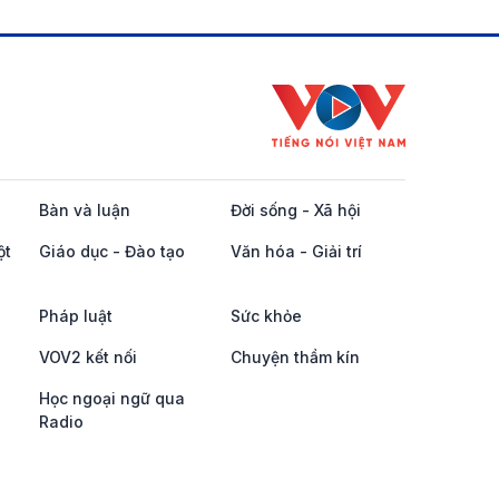
Bàn và luận
Đời sống - Xã hội
ột
Giáo dục - Đào tạo
Văn hóa - Giải trí
Pháp luật
Sức khỏe
VOV2 kết nối
Chuyện thầm kín
Học ngoại ngữ qua
Radio