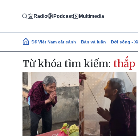
Nhảy đến nội dung
Radio
Podcast
Multimedia
Main navigation
Để Việt Nam cất cánh
Bàn và luận
Đời sống - X
Từ khóa tìm kiếm:
thắp