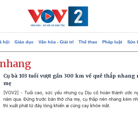
ã hội
Giáo dục
Văn hóa - Giải trí
Thể thao
Pháp luật
Sức 
 nhang
Cụ bà 103 tuổi vượt gần 300 km về quê thắp nhang 
mẹ
[VOV2] - Tuổi cao, sức yếu nhưng cụ Dịu cố hoàn thành ước 
năm qua. Đứng trước bàn thờ cha mẹ, cụ thắp nén nhang kèm nhữ
thỉ xuất phát từ đáy lòng khiến ai cũng cay khóe mắt.