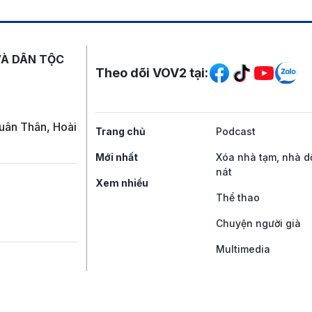
Mạng xã hội
VÀ DÂN TỘC
Theo dõi VOV2 tại:
uân Thân, Hoài
Trang chủ
Podcast
Mới nhất
Xóa nhà tạm, nhà d
nát
Xem nhiều
Thể thao
Chuyện người già
Multimedia