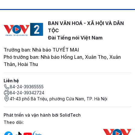
BAN VĂN HOÁ - XÃ HỘI VÀ DÂN
TỘC
Đài Tiếng nói Việt Nam
Trưởng ban: Nhà báo TUYẾT MAI
Phó trưởng ban: Nhà báo Hồng Lan, Xuân Thọ, Xuân
Thân, Hoài Thu
Liên hệ
84-24-39365555
84-24-39342724
41-43 phố Bà Triệu, phường Cửa Nam, TP. Hà Nội
Phát triển và vận hành bởi SolidTech
Mạng xã hội
Theo dõi: