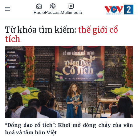
Nhảy đến nội dung
Podcast
Radio
Multimedia
Main navigation
Từ khóa tìm kiếm:
thế giới cổ
tích
"Đồng dao cổ tích": Khơi mở dòng chảy của văn
hoá và tâm hồn Việt