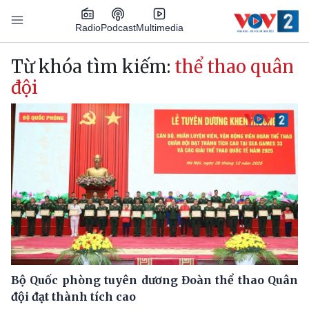
Nhảy đến nội dung
Podcast
Radio
Multimedia
Main navigation
Từ khóa tìm kiếm:
thể thao quân
đội
Bộ Quốc phòng tuyên dương Đoàn thể thao Quân
đội đạt thành tích cao