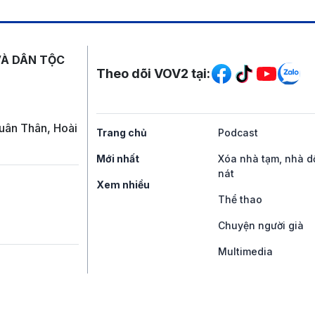
Mạng xã hội
VÀ DÂN TỘC
Theo dõi VOV2 tại:
uân Thân, Hoài
Trang chủ
Podcast
Mới nhất
Xóa nhà tạm, nhà d
nát
Xem nhiều
Thể thao
Chuyện người già
Multimedia