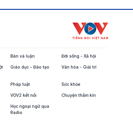
Bàn và luận
Đời sống - Xã hội
ột
Giáo dục - Đào tạo
Văn hóa - Giải trí
Pháp luật
Sức khỏe
VOV2 kết nối
Chuyện thầm kín
Học ngoại ngữ qua
Radio