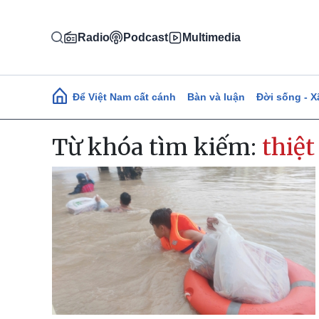
Nhảy đến nội dung
Radio
Podcast
Multimedia
Main navigation
Để Việt Nam cất cánh
Bàn và luận
Đời sống - X
Từ khóa tìm kiếm:
thiệt