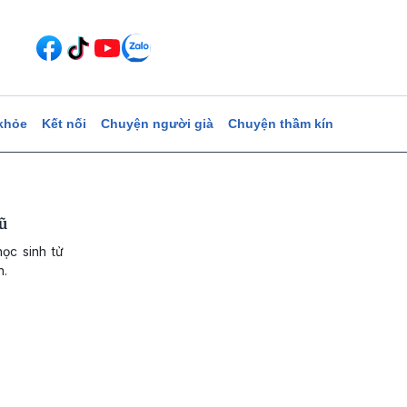
khỏe
Kết nối
Chuyện người già
Chuyện thầm kín
ũ
ọc sinh tử
h.