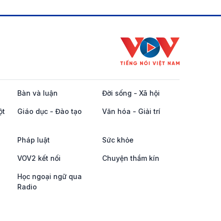
Bàn và luận
Đời sống - Xã hội
ột
Giáo dục - Đào tạo
Văn hóa - Giải trí
Pháp luật
Sức khỏe
VOV2 kết nối
Chuyện thầm kín
Học ngoại ngữ qua
Radio