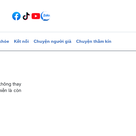
khỏe
Kết nối
Chuyện người già
Chuyện thầm kín
 không thay
miễn là còn