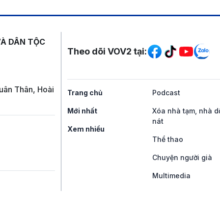
Mạng xã hội
VÀ DÂN TỘC
Theo dõi VOV2 tại:
uân Thân, Hoài
Trang chủ
Podcast
Mới nhất
Xóa nhà tạm, nhà d
nát
Xem nhiều
Thể thao
Chuyện người già
Multimedia