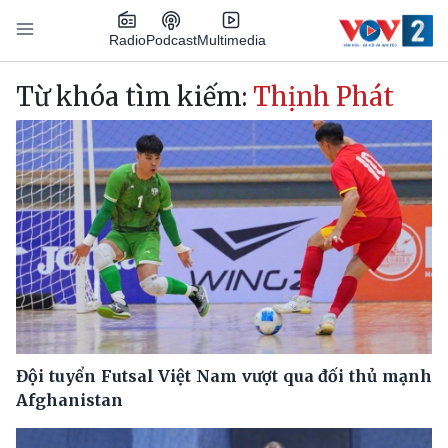
Nhảy đến nội dung
Podcast
Radio
Multimedia
Main navigation
Từ khóa tìm kiếm:
Thịnh Phát
Đội tuyển Futsal Việt Nam vượt qua đối thủ mạnh
Afghanistan