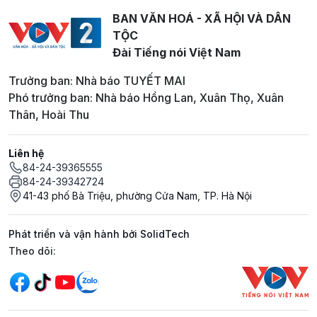
BAN VĂN HOÁ - XÃ HỘI VÀ DÂN
TỘC
Đài Tiếng nói Việt Nam
Trưởng ban: Nhà báo TUYẾT MAI
Phó trưởng ban: Nhà báo Hồng Lan, Xuân Thọ, Xuân
Thân, Hoài Thu
Liên hệ
84-24-39365555
84-24-39342724
41-43 phố Bà Triệu, phường Cửa Nam, TP. Hà Nội
Phát triển và vận hành bởi SolidTech
Mạng xã hội
Theo dõi: