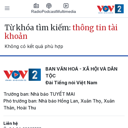
Nhảy đến nội dung
Podcast
Radio
Multimedia
Main navigation
Từ khóa tìm kiếm:
thông tin tài
khoản
Không có kết quả phù hợp
BAN VĂN HOÁ - XÃ HỘI VÀ DÂN
TỘC
Đài Tiếng nói Việt Nam
Trưởng ban: Nhà báo TUYẾT MAI
Phó trưởng ban: Nhà báo Hồng Lan, Xuân Thọ, Xuân
Thân, Hoài Thu
Liên hệ