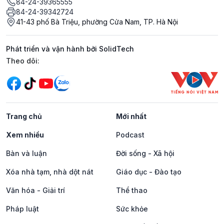
84-24-39365555
84-24-39342724
41-43 phố Bà Triệu, phường Cửa Nam, TP. Hà Nội
Phát triển và vận hành bởi SolidTech
Mạng xã hội
Theo dõi:
Trang chủ
Mới nhất
Xem nhiều
Podcast
Bàn và luận
Đời sống - Xã hội
Xóa nhà tạm, nhà dột nát
Giáo dục - Đào tạo
Văn hóa - Giải trí
Thể thao
Pháp luật
Sức khỏe