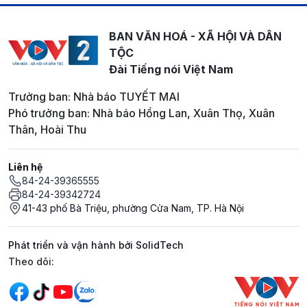
BAN VĂN HOÁ - XÃ HỘI VÀ DÂN
TỘC
Đài Tiếng nói Việt Nam
Trưởng ban: Nhà báo TUYẾT MAI
Phó trưởng ban: Nhà báo Hồng Lan, Xuân Thọ, Xuân
Thân, Hoài Thu
Liên hệ
84-24-39365555
84-24-39342724
41-43 phố Bà Triệu, phường Cửa Nam, TP. Hà Nội
Phát triển và vận hành bởi SolidTech
Mạng xã hội
Theo dõi: