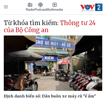
Nhảy đến nội dung
Podcast
Radio
Multimedia
Main navigation
Từ khóa tìm kiếm:
Thông tư 24
của Bộ Công an
Định danh biển số: Dân buôn xe máy cũ "ế ẩm"