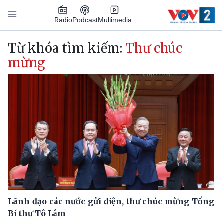
Nhảy đến nội dung
Podcast
Radio
Multimedia
Main navigation
Từ khóa tìm kiếm:
Thư chúc
mừng
Lãnh đạo các nước gửi điện, thư chúc mừng Tổng
Bí thư Tô Lâm