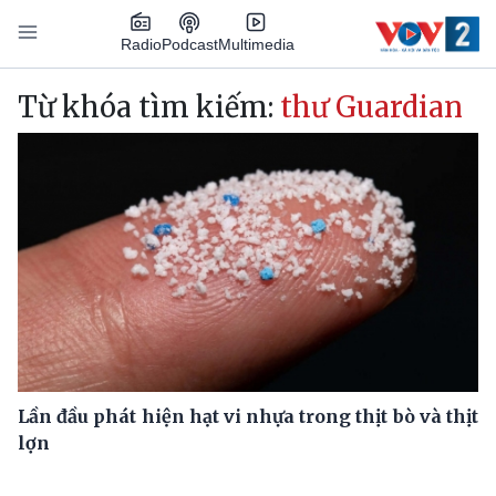
Nhảy đến nội dung
Podcast
Radio
Multimedia
Main navigation
Từ khóa tìm kiếm:
thư Guardian
Lần đầu phát hiện hạt vi nhựa trong thịt bò và thịt
lợn