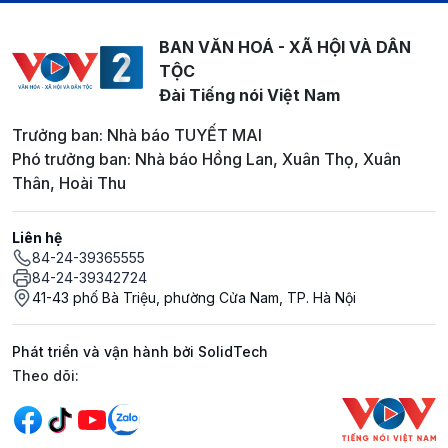
BAN VĂN HOÁ - XÃ HỘI VÀ DÂN
TỘC
Đài Tiếng nói Việt Nam
Trưởng ban: Nhà báo TUYẾT MAI
Phó trưởng ban: Nhà báo Hồng Lan, Xuân Thọ, Xuân
Thân, Hoài Thu
Liên hệ
84-24-39365555
84-24-39342724
41-43 phố Bà Triệu, phường Cửa Nam, TP. Hà Nội
Phát triển và vận hành bởi SolidTech
Mạng xã hội
Theo dõi: