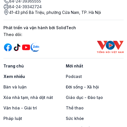
84-24-39365555
84-24-39342724
41-43 phố Bà Triệu, phường Cửa Nam, TP. Hà Nội
Phát triển và vận hành bởi SolidTech
Mạng xã hội
Theo dõi:
Trang chủ
Mới nhất
Xem nhiều
Podcast
Bàn và luận
Đời sống - Xã hội
Xóa nhà tạm, nhà dột nát
Giáo dục - Đào tạo
Văn hóa - Giải trí
Thể thao
Pháp luật
Sức khỏe