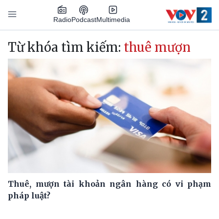
Nhảy đến nội dung
Podcast
Radio
Multimedia
Main navigation
Từ khóa tìm kiếm:
thuê mượn
Thuê, mượn tài khoản ngân hàng có vi phạm
pháp luật?