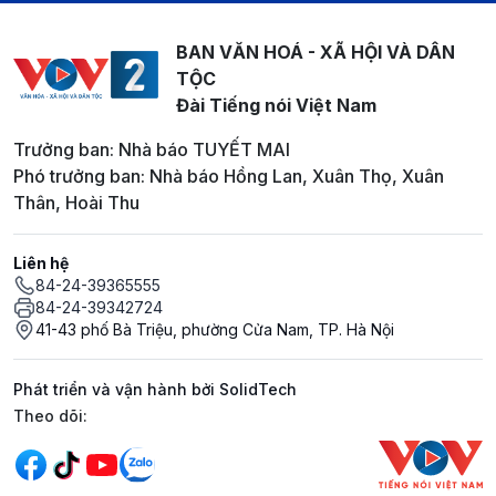
BAN VĂN HOÁ - XÃ HỘI VÀ DÂN
TỘC
Đài Tiếng nói Việt Nam
Trưởng ban: Nhà báo TUYẾT MAI
Phó trưởng ban: Nhà báo Hồng Lan, Xuân Thọ, Xuân
Thân, Hoài Thu
Liên hệ
84-24-39365555
84-24-39342724
41-43 phố Bà Triệu, phường Cửa Nam, TP. Hà Nội
Phát triển và vận hành bởi SolidTech
Mạng xã hội
Theo dõi: