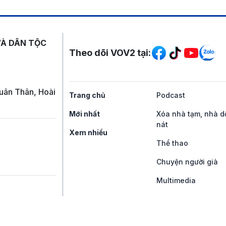
Mạng xã hội
VÀ DÂN TỘC
Theo dõi VOV2 tại:
uân Thân, Hoài
Trang chủ
Podcast
Mới nhất
Xóa nhà tạm, nhà d
nát
Xem nhiều
Thể thao
Chuyện người già
Multimedia