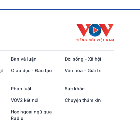
Bàn và luận
Đời sống - Xã hội
ột
Giáo dục - Đào tạo
Văn hóa - Giải trí
Pháp luật
Sức khỏe
VOV2 kết nối
Chuyện thầm kín
Học ngoại ngữ qua
Radio