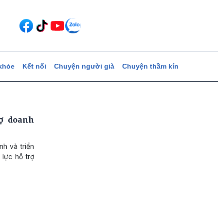
khỏe
Kết nối
Chuyện người già
Chuyện thầm kín
rợ doanh
nh và triển
lực hỗ trợ