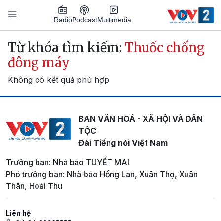
Nhảy đến nội dung
Podcast
Radio
Multimedia
Main navigation
Từ khóa tìm kiếm:
Thuốc chống
đông máy
Không có kết quả phù hợp
BAN VĂN HOÁ - XÃ HỘI VÀ DÂN
TỘC
Đài Tiếng nói Việt Nam
Trưởng ban: Nhà báo TUYẾT MAI
Phó trưởng ban: Nhà báo Hồng Lan, Xuân Thọ, Xuân
Thân, Hoài Thu
Liên hệ