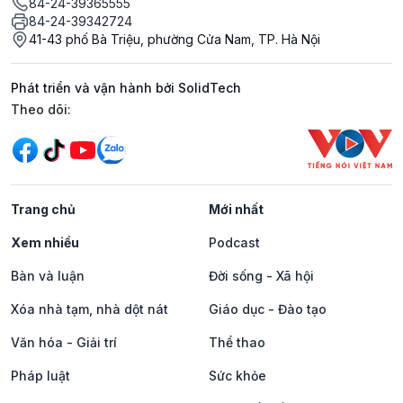
84-24-39365555
84-24-39342724
41-43 phố Bà Triệu, phường Cửa Nam, TP. Hà Nội
Phát triển và vận hành bởi SolidTech
Mạng xã hội
Theo dõi:
Trang chủ
Mới nhất
Xem nhiều
Podcast
Bàn và luận
Đời sống - Xã hội
Xóa nhà tạm, nhà dột nát
Giáo dục - Đào tạo
Văn hóa - Giải trí
Thể thao
Pháp luật
Sức khỏe