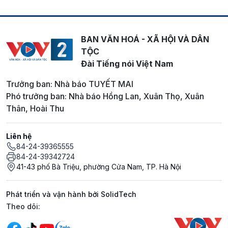
BAN VĂN HOÁ - XÃ HỘI VÀ DÂN
TỘC
Đài Tiếng nói Việt Nam
Trưởng ban: Nhà báo TUYẾT MAI
Phó trưởng ban: Nhà báo Hồng Lan, Xuân Thọ, Xuân
Thân, Hoài Thu
Liên hệ
84-24-39365555
84-24-39342724
41-43 phố Bà Triệu, phường Cửa Nam, TP. Hà Nội
Phát triển và vận hành bởi SolidTech
Mạng xã hội
Theo dõi: