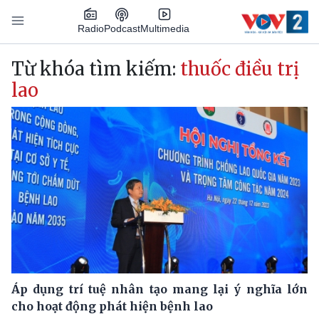
Nhảy đến nội dung
Podcast
Radio
Multimedia
Main navigation
Từ khóa tìm kiếm:
thuốc điều trị
lao
Áp dụng trí tuệ nhân tạo mang lại ý nghĩa lớn
cho hoạt động phát hiện bệnh lao