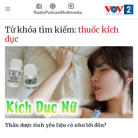
Nhảy đến nội dung
Podcast
Radio
Multimedia
Main navigation
Từ khóa tìm kiếm:
thuốc kích
dục
Thần dược tình yêu liệu có như lời đồn?