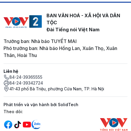
BAN VĂN HOÁ - XÃ HỘI VÀ DÂN
TỘC
Đài Tiếng nói Việt Nam
Trưởng ban: Nhà báo TUYẾT MAI
Phó trưởng ban: Nhà báo Hồng Lan, Xuân Thọ, Xuân
Thân, Hoài Thu
Liên hệ
84-24-39365555
84-24-39342724
41-43 phố Bà Triệu, phường Cửa Nam, TP. Hà Nội
Phát triển và vận hành bởi SolidTech
Mạng xã hội
Theo dõi: