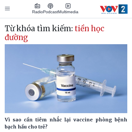
Nhảy đến nội dung
Podcast
Radio
Multimedia
Main navigation
Từ khóa tìm kiếm:
tiền học
đường
Vì sao cần tiêm nhắc lại vaccine phòng bệnh
bạch hầu cho trẻ?