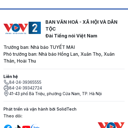
BAN VĂN HOÁ - XÃ HỘI VÀ DÂN
TỘC
Đài Tiếng nói Việt Nam
Trưởng ban: Nhà báo TUYẾT MAI
Phó trưởng ban: Nhà báo Hồng Lan, Xuân Thọ, Xuân
Thân, Hoài Thu
Liên hệ
84-24-39365555
84-24-39342724
41-43 phố Bà Triệu, phường Cửa Nam, TP. Hà Nội
Phát triển và vận hành bởi SolidTech
Mạng xã hội
Theo dõi: