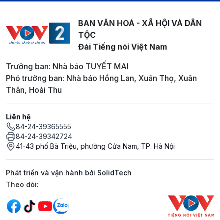
BAN VĂN HOÁ - XÃ HỘI VÀ DÂN
TỘC
Đài Tiếng nói Việt Nam
Trưởng ban: Nhà báo TUYẾT MAI
Phó trưởng ban: Nhà báo Hồng Lan, Xuân Thọ, Xuân
Thân, Hoài Thu
Liên hệ
84-24-39365555
84-24-39342724
41-43 phố Bà Triệu, phường Cửa Nam, TP. Hà Nội
Phát triển và vận hành bởi SolidTech
Mạng xã hội
Theo dõi: