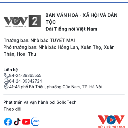
BAN VĂN HOÁ - XÃ HỘI VÀ DÂN
TỘC
Đài Tiếng nói Việt Nam
Trưởng ban: Nhà báo TUYẾT MAI
Phó trưởng ban: Nhà báo Hồng Lan, Xuân Thọ, Xuân
Thân, Hoài Thu
Liên hệ
84-24-39365555
84-24-39342724
41-43 phố Bà Triệu, phường Cửa Nam, TP. Hà Nội
Phát triển và vận hành bởi SolidTech
Mạng xã hội
Theo dõi: