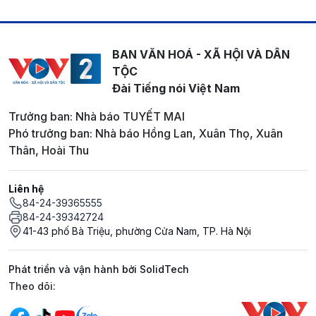
BAN VĂN HOÁ - XÃ HỘI VÀ DÂN
TỘC
Đài Tiếng nói Việt Nam
Trưởng ban: Nhà báo TUYẾT MAI
Phó trưởng ban: Nhà báo Hồng Lan, Xuân Thọ, Xuân
Thân, Hoài Thu
Liên hệ
84-24-39365555
84-24-39342724
41-43 phố Bà Triệu, phường Cửa Nam, TP. Hà Nội
Phát triển và vận hành bởi SolidTech
Mạng xã hội
Theo dõi: