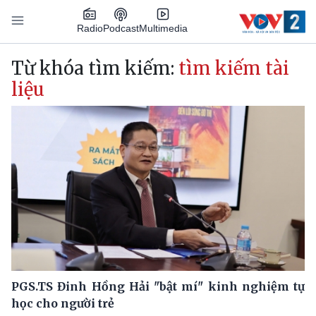
Nhảy đến nội dung
Podcast
Radio
Multimedia
Main navigation
Từ khóa tìm kiếm:
tìm kiếm tài
liệu
PGS.TS Đinh Hồng Hải "bật mí" kinh nghiệm tự
học cho người trẻ