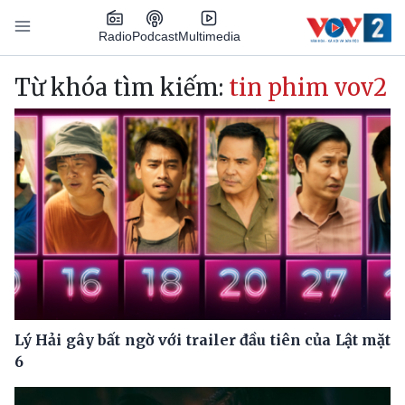
Nhảy đến nội dung
Podcast
Radio
Multimedia
Main navigation
Từ khóa tìm kiếm:
tin phim vov2
Lý Hải gây bất ngờ với trailer đầu tiên của Lật mặt
6