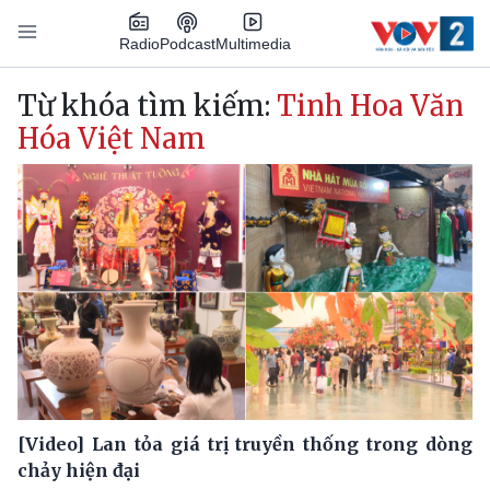
Nhảy đến nội dung
Podcast
Radio
Multimedia
Main navigation
Từ khóa tìm kiếm:
Tinh Hoa Văn
Hóa Việt Nam
[Video] Lan tỏa giá trị truyền thống trong dòng
chảy hiện đại