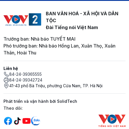
BAN VĂN HOÁ - XÃ HỘI VÀ DÂN
TỘC
Đài Tiếng nói Việt Nam
Trưởng ban: Nhà báo TUYẾT MAI
Phó trưởng ban: Nhà báo Hồng Lan, Xuân Thọ, Xuân
Thân, Hoài Thu
Liên hệ
84-24-39365555
84-24-39342724
41-43 phố Bà Triệu, phường Cửa Nam, TP. Hà Nội
Phát triển và vận hành bởi SolidTech
Mạng xã hội
Theo dõi: