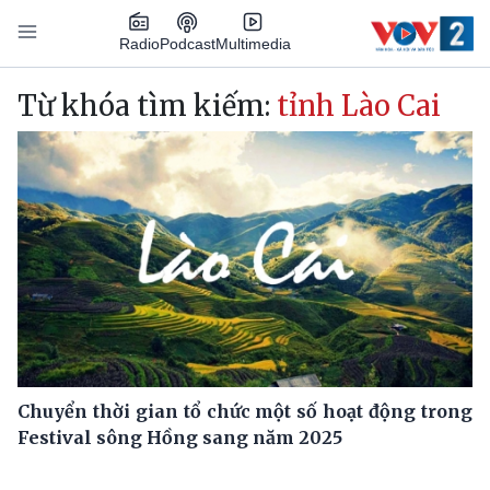
Nhảy đến nội dung
Podcast
Radio
Multimedia
Main navigation
Từ khóa tìm kiếm:
tỉnh Lào Cai
Chuyển thời gian tổ chức một số hoạt động trong
Festival sông Hồng sang năm 2025