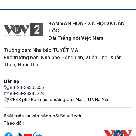
BAN VĂN HOÁ - XÃ HỘI VÀ DÂN
TỘC
Đài Tiếng nói Việt Nam
Trưởng ban: Nhà báo TUYẾT MAI
Phó trưởng ban: Nhà báo Hồng Lan, Xuân Thọ, Xuân
Thân, Hoài Thu
Liên hệ
84-24-39365555
84-24-39342724
41-43 phố Bà Triệu, phường Cửa Nam, TP. Hà Nội
Phát triển và vận hành bởi SolidTech
Mạng xã hội
Theo dõi: