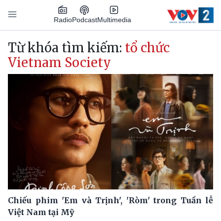
Nhảy đến nội dung
Podcast
Radio
Multimedia
Main navigation
Từ khóa tìm kiếm:
tổ chức
Vietnam Society
Chiếu phim 'Em và Trịnh', 'Ròm' trong Tuần lễ
Việt Nam tại Mỹ