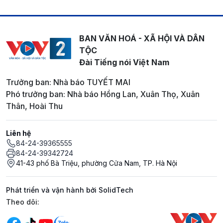
BAN VĂN HOÁ - XÃ HỘI VÀ DÂN
TỘC
Đài Tiếng nói Việt Nam
Trưởng ban: Nhà báo TUYẾT MAI
Phó trưởng ban: Nhà báo Hồng Lan, Xuân Thọ, Xuân
Thân, Hoài Thu
Liên hệ
84-24-39365555
84-24-39342724
41-43 phố Bà Triệu, phường Cửa Nam, TP. Hà Nội
Phát triển và vận hành bởi SolidTech
Mạng xã hội
Theo dõi: