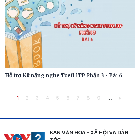
Hỗ trợ Kỹ năng nghe Toefl ITP Phần 3 - Bài 6
Pagination
Trang hiện thời
Trang
Trang
Trang
Trang
Trang
Trang
Trang
Trang
1
2
3
4
5
6
7
8
9
…
BAN VĂN HOÁ - XÃ HỘI VÀ DÂN
TỘC