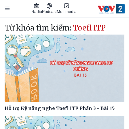
Nhảy đến nội dung
Podcast
Radio
Multimedia
Main navigation
Từ khóa tìm kiếm:
Toefl ITP
Hỗ trợ Kỹ năng nghe Toefl ITP Phần 3 - Bài 15