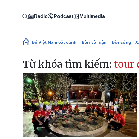
Nhảy đến nội dung
Radio
Podcast
Multimedia
Main navigation
Để Việt Nam cất cánh
Bàn và luận
Đời sống - X
Từ khóa tìm kiếm:
tour