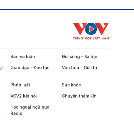
Bàn và luận
Đời sống - Xã hội
ột
Giáo dục - Đào tạo
Văn hóa - Giải trí
Pháp luật
Sức khỏe
VOV2 kết nối
Chuyện thầm kín
Học ngoại ngữ qua
Radio