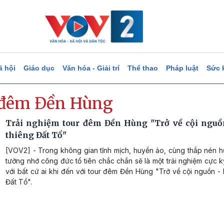
ã hội
Giáo dục
Văn hóa - Giải trí
Thể thao
Pháp luật
Sức 
 đêm Đền Hùng
Trải nghiệm tour đêm Đền Hùng "Trở về cội nguồ
thiêng Đất Tổ"
[VOV2] - Trong không gian tĩnh mịch, huyền ảo, cùng thắp nén h
tưởng nhớ công đức tổ tiên chắc chắn sẽ là một trải nghiệm cực 
với bất cứ ai khi đến với tour đêm Đền Hùng "Trở về cội nguồn - 
Đất Tổ".