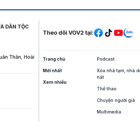
Mạng xã hội
VÀ DÂN TỘC
Theo dõi VOV2 tại:
uân Thân, Hoài
Trang chủ
Podcast
Mới nhất
Xóa nhà tạm, nhà d
nát
Xem nhiều
Thể thao
Chuyện người già
Multimedia