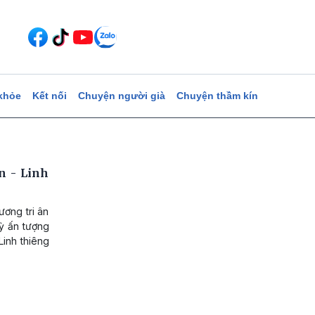
khỏe
Kết nối
Chuyện người già
Chuyện thầm kín
n - Linh
ương tri ân
kỳ ấn tượng
Linh thiêng