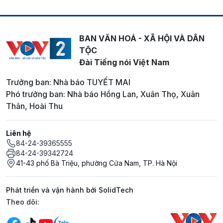
BAN VĂN HOÁ - XÃ HỘI VÀ DÂN
TỘC
Đài Tiếng nói Việt Nam
Trưởng ban: Nhà báo TUYẾT MAI
Phó trưởng ban: Nhà báo Hồng Lan, Xuân Thọ, Xuân
Thân, Hoài Thu
Liên hệ
84-24-39365555
84-24-39342724
41-43 phố Bà Triệu, phường Cửa Nam, TP. Hà Nội
Phát triển và vận hành bởi SolidTech
Mạng xã hội
Theo dõi: