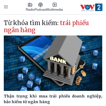
Nhảy đến nội dung
Podcast
Radio
Multimedia
Main navigation
Từ khóa tìm kiếm:
trái phiếu
ngân hàng
Thận trọng khi mua trái phiếu doanh nghiệp,
bảo hiểm từ ngân hàng