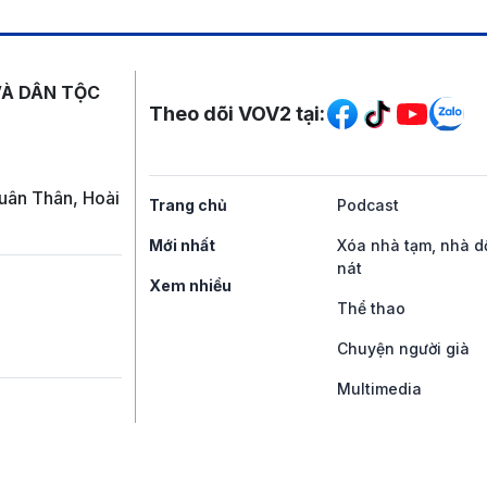
Mạng xã hội
VÀ DÂN TỘC
Theo dõi VOV2 tại:
uân Thân, Hoài
Trang chủ
Podcast
Mới nhất
Xóa nhà tạm, nhà d
nát
Xem nhiều
Thể thao
Chuyện người già
Multimedia