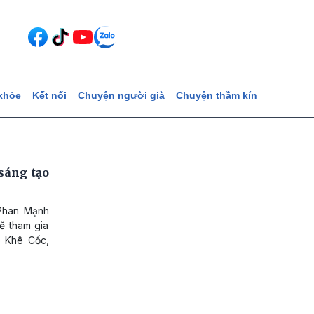
khỏe
Kết nối
Chuyện người già
Chuyện thầm kín
sáng tạo
 Phan Mạnh
ẽ tham gia
ảo Khê Cốc,