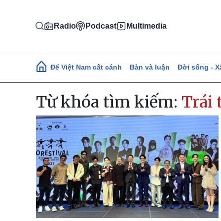
Nhảy đến nội dung
Radio
Podcast
Multimedia
Main navigation
Để Việt Nam cất cánh
Bàn và luận
Đời sống - X
Từ khóa tìm kiếm:
Trái 