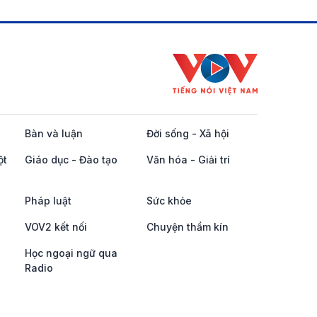
Bàn và luận
Đời sống - Xã hội
ột
Giáo dục - Đào tạo
Văn hóa - Giải trí
Pháp luật
Sức khỏe
VOV2 kết nối
Chuyện thầm kín
Học ngoại ngữ qua
Radio