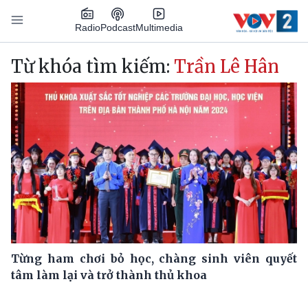
Nhảy đến nội dung
Podcast
Radio
Multimedia
Main navigation
Từ khóa tìm kiếm:
Trần Lê Hân
Từng ham chơi bỏ học, chàng sinh viên quyết
tâm làm lại và trở thành thủ khoa