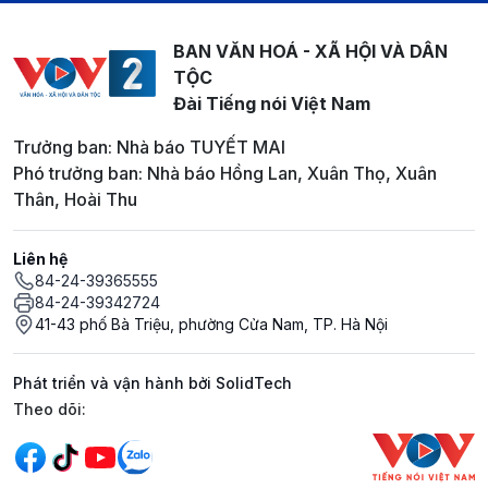
BAN VĂN HOÁ - XÃ HỘI VÀ DÂN
TỘC
Đài Tiếng nói Việt Nam
Trưởng ban: Nhà báo TUYẾT MAI
Phó trưởng ban: Nhà báo Hồng Lan, Xuân Thọ, Xuân
Thân, Hoài Thu
Liên hệ
84-24-39365555
84-24-39342724
41-43 phố Bà Triệu, phường Cửa Nam, TP. Hà Nội
Phát triển và vận hành bởi SolidTech
Mạng xã hội
Theo dõi: