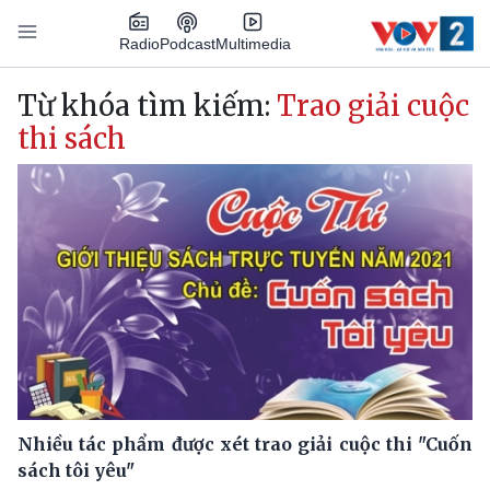
Nhảy đến nội dung
Podcast
Radio
Multimedia
Main navigation
Từ khóa tìm kiếm:
Trao giải cuộc
thi sách
Nhiều tác phẩm được xét trao giải cuộc thi "Cuốn
sách tôi yêu"