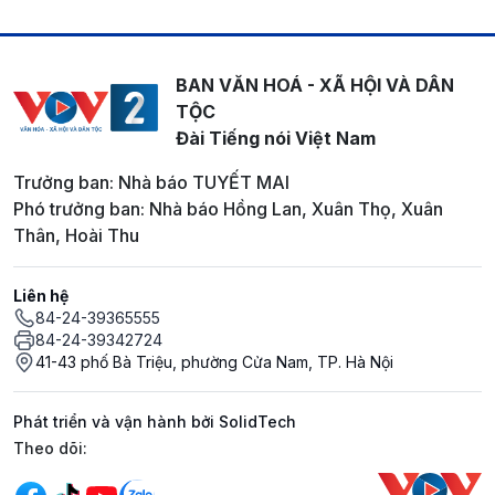
BAN VĂN HOÁ - XÃ HỘI VÀ DÂN
TỘC
Đài Tiếng nói Việt Nam
Trưởng ban: Nhà báo TUYẾT MAI
Phó trưởng ban: Nhà báo Hồng Lan, Xuân Thọ, Xuân
Thân, Hoài Thu
Liên hệ
84-24-39365555
84-24-39342724
41-43 phố Bà Triệu, phường Cửa Nam, TP. Hà Nội
Phát triển và vận hành bởi SolidTech
Mạng xã hội
Theo dõi: