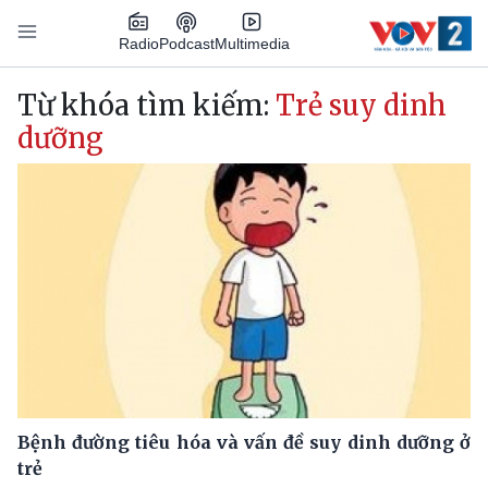
Nhảy đến nội dung
Podcast
Radio
Multimedia
Main navigation
Từ khóa tìm kiếm:
Trẻ suy dinh
dưỡng
Bệnh đường tiêu hóa và vấn đề suy dinh dưỡng ở
trẻ