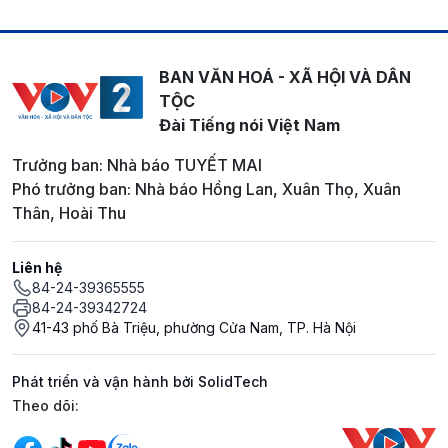
BAN VĂN HOÁ - XÃ HỘI VÀ DÂN
TỘC
Đài Tiếng nói Việt Nam
Trưởng ban: Nhà báo TUYẾT MAI
Phó trưởng ban: Nhà báo Hồng Lan, Xuân Thọ, Xuân
Thân, Hoài Thu
Liên hệ
84-24-39365555
84-24-39342724
41-43 phố Bà Triệu, phường Cửa Nam, TP. Hà Nội
Phát triển và vận hành bởi SolidTech
Mạng xã hội
Theo dõi: