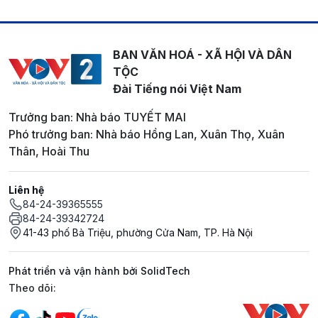
BAN VĂN HOÁ - XÃ HỘI VÀ DÂN
TỘC
Đài Tiếng nói Việt Nam
Trưởng ban: Nhà báo TUYẾT MAI
Phó trưởng ban: Nhà báo Hồng Lan, Xuân Thọ, Xuân
Thân, Hoài Thu
Liên hệ
84-24-39365555
84-24-39342724
41-43 phố Bà Triệu, phường Cửa Nam, TP. Hà Nội
Phát triển và vận hành bởi SolidTech
Mạng xã hội
Theo dõi: