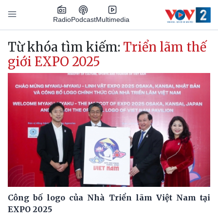
Nhảy đến nội dung
Podcast
Radio
Multimedia
Main navigation
Từ khóa tìm kiếm:
Triển lãm thế
giới EXPO 2025
Công bố logo của Nhà Triển lãm Việt Nam tại
EXPO 2025