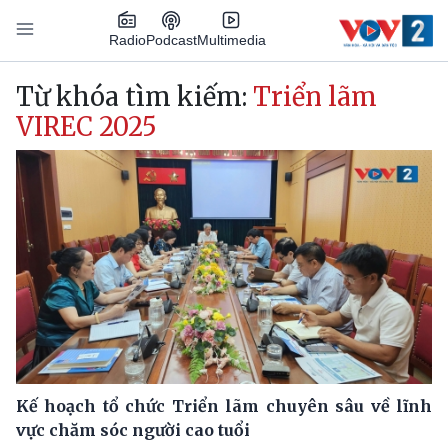
Nhảy đến nội dung
Podcast
Radio
Multimedia
Main navigation
Từ khóa tìm kiếm:
Triển lãm
VIREC 2025
Kế hoạch tổ chức Triển lãm chuyên sâu về lĩnh
vực chăm sóc người cao tuổi