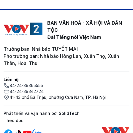
BAN VĂN HOÁ - XÃ HỘI VÀ DÂN
TỘC
Đài Tiếng nói Việt Nam
Trưởng ban: Nhà báo TUYẾT MAI
Phó trưởng ban: Nhà báo Hồng Lan, Xuân Thọ, Xuân
Thân, Hoài Thu
Liên hệ
84-24-39365555
84-24-39342724
41-43 phố Bà Triệu, phường Cửa Nam, TP. Hà Nội
Phát triển và vận hành bởi SolidTech
Mạng xã hội
Theo dõi: