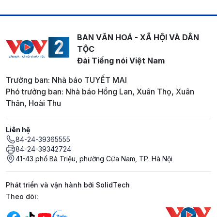
BAN VĂN HOÁ - XÃ HỘI VÀ DÂN
TỘC
Đài Tiếng nói Việt Nam
Trưởng ban: Nhà báo TUYẾT MAI
Phó trưởng ban: Nhà báo Hồng Lan, Xuân Thọ, Xuân
Thân, Hoài Thu
Liên hệ
84-24-39365555
84-24-39342724
41-43 phố Bà Triệu, phường Cửa Nam, TP. Hà Nội
Phát triển và vận hành bởi SolidTech
Mạng xã hội
Theo dõi: