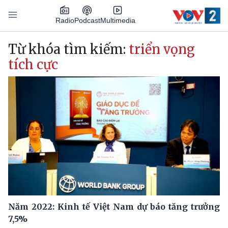
Nhảy đến nội dung
Podcast
Radio
Multimedia
Main navigation
Từ khóa tìm kiếm:
triển vọng
tích cực
Năm 2022: Kinh tế Việt Nam dự báo tăng trưởng
7,5%