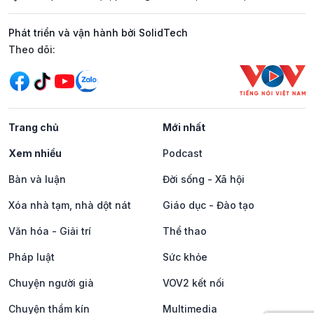
Phát triển và vận hành bởi SolidTech
Mạng xã hội
Theo dõi:
Trang chủ
Mới nhất
Xem nhiều
Podcast
Bàn và luận
Đời sống - Xã hội
Xóa nhà tạm, nhà dột nát
Giáo dục - Đào tạo
Văn hóa - Giải trí
Thể thao
Pháp luật
Sức khỏe
Chuyện người già
VOV2 kết nối
Chuyện thầm kín
Multimedia