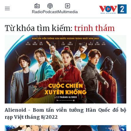
Nhảy đến nội dung
Podcast
Radio
Multimedia
Main navigation
Từ khóa tìm kiếm:
trinh thám
Alienoid - Bom tấn viễn tưởng Hàn Quốc đổ bộ
rạp Việt tháng 8/2022