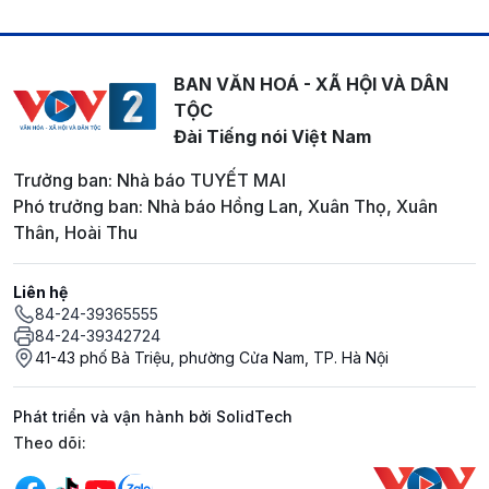
BAN VĂN HOÁ - XÃ HỘI VÀ DÂN
TỘC
Đài Tiếng nói Việt Nam
Trưởng ban: Nhà báo TUYẾT MAI
Phó trưởng ban: Nhà báo Hồng Lan, Xuân Thọ, Xuân
Thân, Hoài Thu
Liên hệ
84-24-39365555
84-24-39342724
41-43 phố Bà Triệu, phường Cửa Nam, TP. Hà Nội
Phát triển và vận hành bởi SolidTech
Mạng xã hội
Theo dõi: