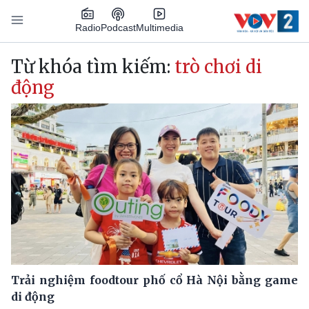
Nhảy đến nội dung
Podcast
Radio
Multimedia
Main navigation
Từ khóa tìm kiếm:
trò chơi di
động
Trải nghiệm foodtour phố cổ Hà Nội bằng game
di động