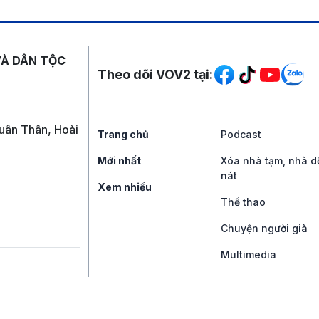
Mạng xã hội
VÀ DÂN TỘC
Theo dõi VOV2 tại:
uân Thân, Hoài
Trang chủ
Podcast
Mới nhất
Xóa nhà tạm, nhà d
nát
Xem nhiều
Thể thao
Chuyện người già
Multimedia