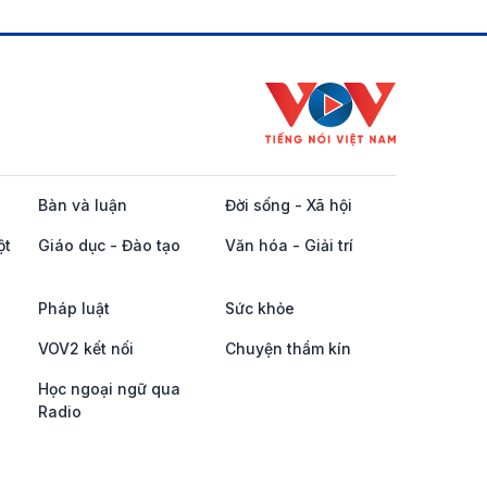
Bàn và luận
Đời sống - Xã hội
ột
Giáo dục - Đào tạo
Văn hóa - Giải trí
Pháp luật
Sức khỏe
VOV2 kết nối
Chuyện thầm kín
Học ngoại ngữ qua
Radio