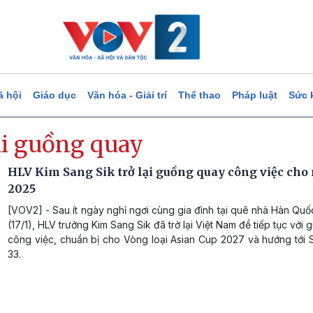
ã hội
Giáo dục
Văn hóa - Giải trí
Thể thao
Pháp luật
Sức 
ại guồng quay
HLV Kim Sang Sik trở lại guồng quay công việc cho 
2025
[VOV2] - Sau ít ngày nghỉ ngơi cùng gia đình tại quê nhà Hàn Qu
(17/1), HLV trưởng Kim Sang Sik đã trở lại Việt Nam để tiếp tục với
công việc, chuẩn bị cho Vòng loại Asian Cup 2027 và hướng tới
33.