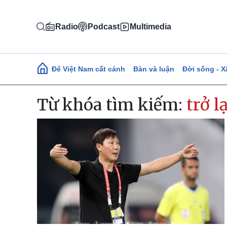
Nhảy đến nội dung
Radio
Podcast
Multimedia
Main navigation
Để Việt Nam cất cánh
Bàn và luận
Đời sống - X
Từ khóa tìm kiếm:
trở l