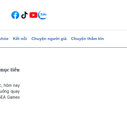
khỏe
Kết nối
Chuyện người già
Chuyện thầm kín
mục tiêu
ốc, hôm nay
 guồng quay
 SEA Games