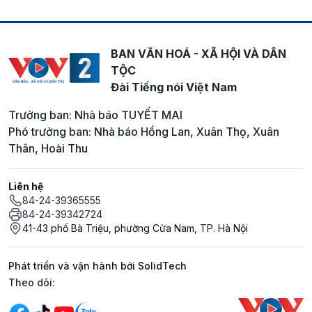
BAN VĂN HOÁ - XÃ HỘI VÀ DÂN
TỘC
Đài Tiếng nói Việt Nam
Trưởng ban: Nhà báo TUYẾT MAI
Phó trưởng ban: Nhà báo Hồng Lan, Xuân Thọ, Xuân
Thân, Hoài Thu
Liên hệ
84-24-39365555
84-24-39342724
41-43 phố Bà Triệu, phường Cửa Nam, TP. Hà Nội
Phát triển và vận hành bởi SolidTech
Mạng xã hội
Theo dõi: