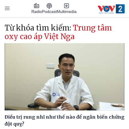
Nhảy đến nội dung
Podcast
Radio
Multimedia
Main navigation
Từ khóa tìm kiếm:
Trung tâm
oxy cao áp Việt Nga
Điều trị rung nhĩ như thế nào để ngăn biến chứng
đột quỵ?