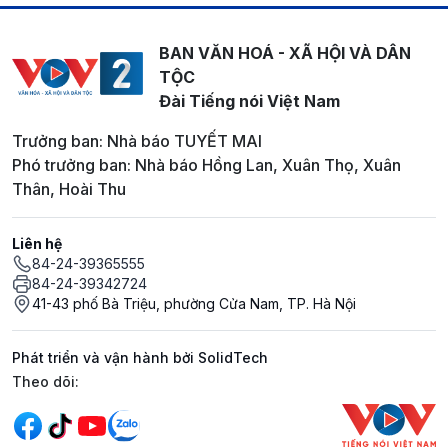
BAN VĂN HOÁ - XÃ HỘI VÀ DÂN
TỘC
Đài Tiếng nói Việt Nam
Trưởng ban: Nhà báo TUYẾT MAI
Phó trưởng ban: Nhà báo Hồng Lan, Xuân Thọ, Xuân
Thân, Hoài Thu
Liên hệ
84-24-39365555
84-24-39342724
41-43 phố Bà Triệu, phường Cửa Nam, TP. Hà Nội
Phát triển và vận hành bởi SolidTech
Mạng xã hội
Theo dõi: