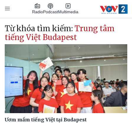
Nhảy đến nội dung
Podcast
Radio
Multimedia
Main navigation
Từ khóa tìm kiếm:
Trung tâm
tiếng Việt Budapest
Ươm mầm tiếng Việt tại Budapest