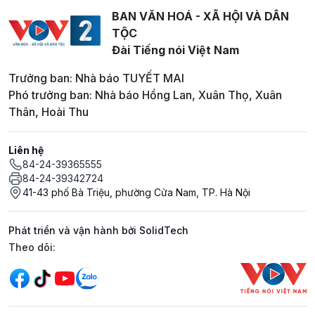
BAN VĂN HOÁ - XÃ HỘI VÀ DÂN
TỘC
Đài Tiếng nói Việt Nam
Trưởng ban: Nhà báo TUYẾT MAI
Phó trưởng ban: Nhà báo Hồng Lan, Xuân Thọ, Xuân
Thân, Hoài Thu
Liên hệ
84-24-39365555
84-24-39342724
41-43 phố Bà Triệu, phường Cửa Nam, TP. Hà Nội
Phát triển và vận hành bởi SolidTech
Mạng xã hội
Theo dõi: