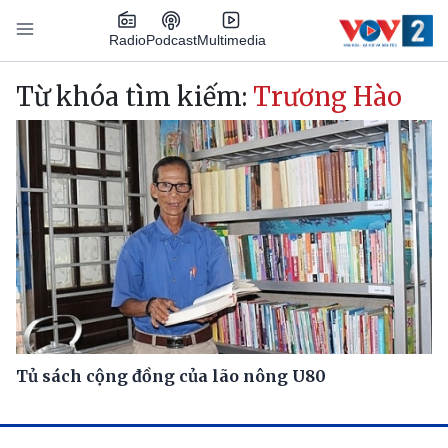
Nhảy đến nội dung
Podcast
Radio
Multimedia
Main navigation
Từ khóa tìm kiếm:
Trương Hào
Tủ sách cộng đồng của lão nông U80