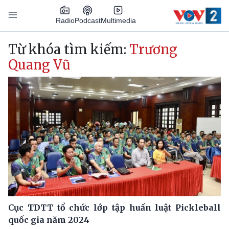
Nhảy đến nội dung
Podcast
Radio
Multimedia
Main navigation
Từ khóa tìm kiếm:
Trương
Quang Vũ
Cục TDTT tổ chức lớp tập huấn luật Pickleball
quốc gia năm 2024