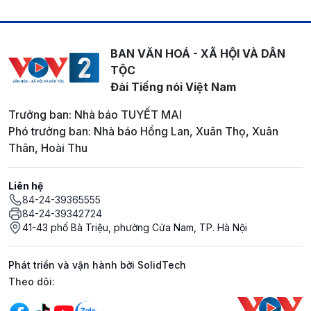
BAN VĂN HOÁ - XÃ HỘI VÀ DÂN
TỘC
Đài Tiếng nói Việt Nam
Trưởng ban: Nhà báo TUYẾT MAI
Phó trưởng ban: Nhà báo Hồng Lan, Xuân Thọ, Xuân
Thân, Hoài Thu
Liên hệ
84-24-39365555
84-24-39342724
41-43 phố Bà Triệu, phường Cửa Nam, TP. Hà Nội
Phát triển và vận hành bởi SolidTech
Mạng xã hội
Theo dõi: