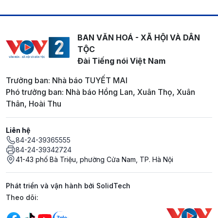
BAN VĂN HOÁ - XÃ HỘI VÀ DÂN
TỘC
Đài Tiếng nói Việt Nam
Trưởng ban: Nhà báo TUYẾT MAI
Phó trưởng ban: Nhà báo Hồng Lan, Xuân Thọ, Xuân
Thân, Hoài Thu
Liên hệ
84-24-39365555
84-24-39342724
41-43 phố Bà Triệu, phường Cửa Nam, TP. Hà Nội
Phát triển và vận hành bởi SolidTech
Mạng xã hội
Theo dõi: