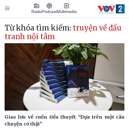
Nhảy đến nội dung
Podcast
Radio
Multimedia
Main navigation
Từ khóa tìm kiếm:
truyện về đấu
tranh nội tâm
Giao lưu về cuốn tiểu thuyết “Dựa trên một câu
chuyện có thật”