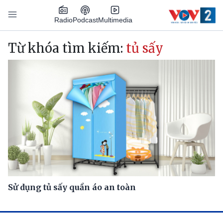
Nhảy đến nội dung
Podcast
Radio
Multimedia
Main navigation
Từ khóa tìm kiếm:
tủ sấy
Sử dụng tủ sấy quần áo an toàn