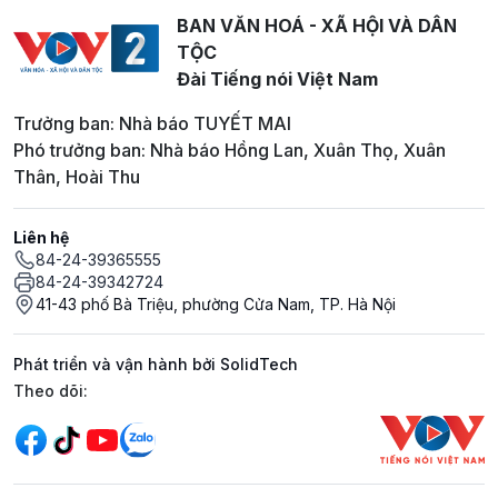
BAN VĂN HOÁ - XÃ HỘI VÀ DÂN
TỘC
Đài Tiếng nói Việt Nam
Trưởng ban: Nhà báo TUYẾT MAI
Phó trưởng ban: Nhà báo Hồng Lan, Xuân Thọ, Xuân
Thân, Hoài Thu
Liên hệ
84-24-39365555
84-24-39342724
41-43 phố Bà Triệu, phường Cửa Nam, TP. Hà Nội
Phát triển và vận hành bởi SolidTech
Mạng xã hội
Theo dõi: