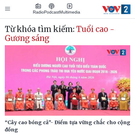
Nhảy đến nội dung
Podcast
Radio
Multimedia
Main navigation
Từ khóa tìm kiếm:
Tuổi cao -
Gương sáng
“Cây cao bóng cả”- Điểm tựa vững chắc cho cộng
đồng