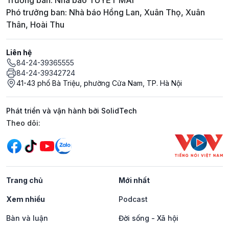
Trưởng ban: Nhà báo TUYẾT MAI
Phó trưởng ban: Nhà báo Hồng Lan, Xuân Thọ, Xuân
Thân, Hoài Thu
Liên hệ
84-24-39365555
84-24-39342724
41-43 phố Bà Triệu, phường Cửa Nam, TP. Hà Nội
Phát triển và vận hành bởi SolidTech
Mạng xã hội
Theo dõi:
Trang chủ
Mới nhất
Xem nhiều
Podcast
Bàn và luận
Đời sống - Xã hội