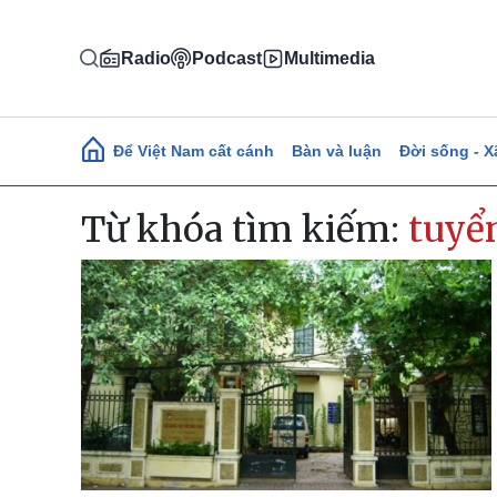
Nhảy đến nội dung
Radio
Podcast
Multimedia
Main navigation
Để Việt Nam cất cánh
Bàn và luận
Đời sống - X
Từ khóa tìm kiếm:
tuyể