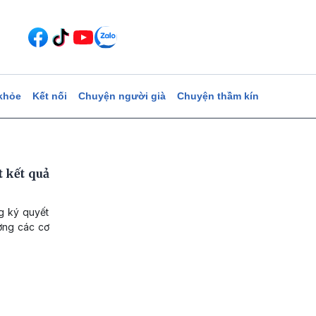
khỏe
Kết nối
Chuyện người già
Chuyện thầm kín
 kết quả
g ký quyết
ưởng các cơ