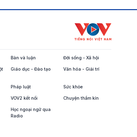
Bàn và luận
Đời sống - Xã hội
ột
Giáo dục - Đào tạo
Văn hóa - Giải trí
Pháp luật
Sức khỏe
VOV2 kết nối
Chuyện thầm kín
Học ngoại ngữ qua
Radio