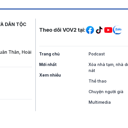
Mạng xã hội
VÀ DÂN TỘC
Theo dõi VOV2 tại:
uân Thân, Hoài
Trang chủ
Podcast
Mới nhất
Xóa nhà tạm, nhà d
nát
Xem nhiều
Thể thao
Chuyện người già
Multimedia