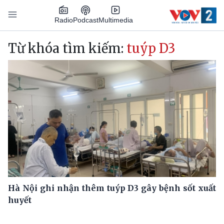
Nhảy đến nội dung
Podcast
Radio
Multimedia
Main navigation
Từ khóa tìm kiếm:
tuýp D3
Hà Nội ghi nhận thêm tuýp D3 gây bệnh sốt xuất
huyết