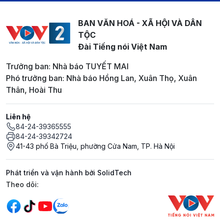
BAN VĂN HOÁ - XÃ HỘI VÀ DÂN
TỘC
Đài Tiếng nói Việt Nam
Trưởng ban: Nhà báo TUYẾT MAI
Phó trưởng ban: Nhà báo Hồng Lan, Xuân Thọ, Xuân
Thân, Hoài Thu
Liên hệ
84-24-39365555
84-24-39342724
41-43 phố Bà Triệu, phường Cửa Nam, TP. Hà Nội
Phát triển và vận hành bởi SolidTech
Mạng xã hội
Theo dõi: