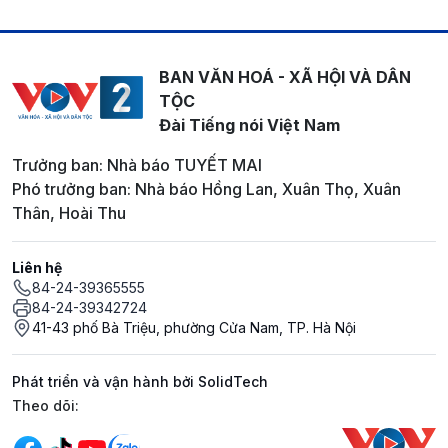
BAN VĂN HOÁ - XÃ HỘI VÀ DÂN
TỘC
Đài Tiếng nói Việt Nam
Trưởng ban: Nhà báo TUYẾT MAI
Phó trưởng ban: Nhà báo Hồng Lan, Xuân Thọ, Xuân
Thân, Hoài Thu
Liên hệ
84-24-39365555
84-24-39342724
41-43 phố Bà Triệu, phường Cửa Nam, TP. Hà Nội
Phát triển và vận hành bởi SolidTech
Mạng xã hội
Theo dõi: