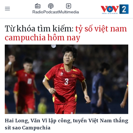
Nhảy đến nội dung
Podcast
Radio
Multimedia
Main navigation
Từ khóa tìm kiếm:
tỷ số việt nam
campuchia hôm nay
Hai Long, Văn Vĩ lập công, tuyển Việt Nam thắng
sít sao Campuchia