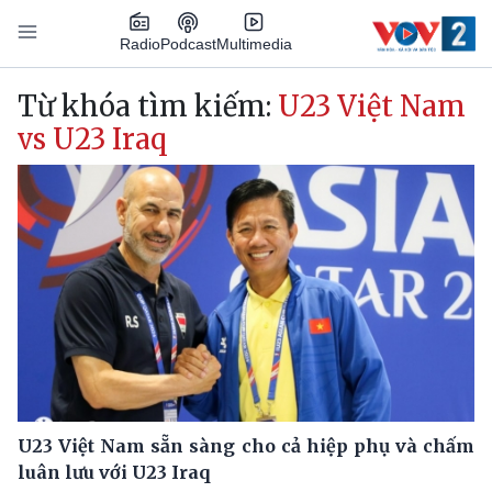
Nhảy đến nội dung
Podcast
Radio
Multimedia
Main navigation
Từ khóa tìm kiếm:
U23 Việt Nam
vs U23 Iraq
U23 Việt Nam sẵn sàng cho cả hiệp phụ và chấm
luân lưu với U23 Iraq