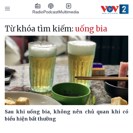
Nhảy đến nội dung
Podcast
Radio
Multimedia
Main navigation
Từ khóa tìm kiếm:
uống bia
Sau khi uống bia, không nên chủ quan khi có
biểu hiện bất thường