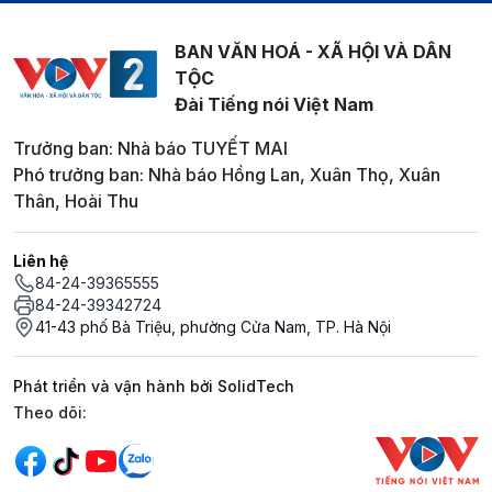
BAN VĂN HOÁ - XÃ HỘI VÀ DÂN
TỘC
Đài Tiếng nói Việt Nam
Trưởng ban: Nhà báo TUYẾT MAI
Phó trưởng ban: Nhà báo Hồng Lan, Xuân Thọ, Xuân
Thân, Hoài Thu
Liên hệ
84-24-39365555
84-24-39342724
41-43 phố Bà Triệu, phường Cửa Nam, TP. Hà Nội
Phát triển và vận hành bởi SolidTech
Mạng xã hội
Theo dõi: